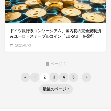
ドイツ銀行系コンソーシアム、国内初の完全規制済
みユーロ・ステーブルコイン「EURAU」を発行
2025-07-31
ページ 2
«
1
2
3
4
5
...
»
最後のページ »