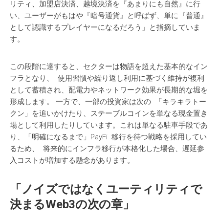
リティ、加盟店決済、越境決済を『あまりにも自然』に行
い、ユーザーがもはや『暗号通貨』と呼ばず、単に『普通』
として認識するプレイヤーになるだろう」と指摘していま
す。
この段階に達すると、セクターは物語を超えた基本的なイン
フラとなり、 使用習慣や繰り返し利用に基づく維持が複利
として蓄積され、配電力やネットワーク効果が長期的な堀を
形成します。 一方で、一部の投資家は次の 「キラキラトー
クン」を追いかけたり、ステーブルコインを単なる現金置き
場として利用したりしています。これは単なる駐車手段であ
り、「明確になるまで」PayFi 移行を待つ戦略を採用してい
るため、 将来的にインフラ移行が本格化した場合、遅延参
入コストが増加する懸念があります。
「
ノイズではなくユーティリティで
決
まる
Web3
の
次
の
章」