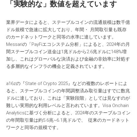
「
実験的
な
」
数値
を
超
えています
業界データによると、ステーブルコインの流通規模は数千億
ドル規模で急速に拡大しており、年間・ 月間取引量も既存
のカードネットワークと同等の水準に達しています。
Messariの「PayFiエコシステム分析」によると、2024年の月
間ステーブルコイン送金は1兆ドルから2.6兆ドルに148%増
加し、これはグローバルな決済および金融の非効率に対処す
る多層的なインフラの機会と定義されています。
a16zの『State of Crypto 2025』などの複数のレポートによ
ると、ステーブルコインの年間調整済み取引量はすでに数兆
ドルに達しており、これは「実験段階」としては見なすのが
難しい実用的な利用レベルと言われています。Visa Onchain
Analyticsに基づく分析によると、2024年のステーブルコイン
の年間取引量は約5.6兆~6.1兆ドルで、 従来のカードネット
ワークと同等の規模です。