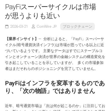
PayFiスーパーサイクルは市場
が思うよりも近い
2026-03-21
CoinWire JP
ブロックチェーン
【
業界
インサイト
】
— 分析によると、「PayFi」スーパーサ
イクル(暗号通貨決済インフラ)は市場が思っている以上に近
づいているようです。 主要なデータはすでにステーブルコ
インとオンチェーン決済が世界の金融システムの構造変化を
引き起こしていることを示していますが、 多くの市場参加
者はまだそれらのポジショニングを完了していません。
PayFi
はインフラを
変革
するものであ
り
、「
次
の
物語
」
ではありません
近年、暗号通貨市場は「次は何が起こるのか」に注目してお