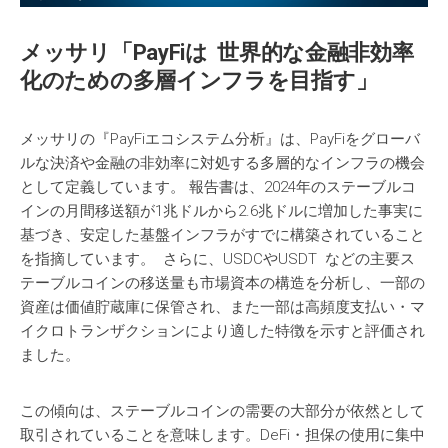
メッサリ
「
PayFi
は
世界的
な
金融非効率
化
のための
多層
インフラを
目指
す
」
メッサリの『PayFiエコシステム分析』は、PayFiをグローバ
ルな決済や金融の非効率に対処する多層的なインフラの機会
として定義しています。 報告書は、2024年のステーブルコ
インの月間移送額が1兆ドルから2.6兆ドルに増加した事実に
基づき、安定した基盤インフラがすでに構築されていること
を指摘しています。 さらに、USDCやUSDT などの主要ス
テーブルコインの移送量も市場資本の構造を分析し、一部の
資産は価値貯蔵庫に保管され、また一部は高頻度支払い・マ
イクロトランザクションにより適した特徴を示すと評価され
ました。
この傾向は、ステーブルコインの需要の大部分が依然として
取引されていることを意味します。DeFi・担保の使用に集中