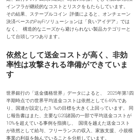
インフラが継続的なコストとリスクをもたらしています。
その結果、ステーブルコイン ·評価によると、オンチェーン
決済ベースのPayFiソリューションは「良いアイデア」では
なく、 構造的なニーズから避けられない製品カテゴリーと
して台頭しつつあります。
依然
として
送金
コストが
高
く
、
非効
率性
は
攻撃
される
準備
ができていま
す
世界銀行の「送金価格世界」データによると、 2025年第1四
半期時点での世界平均送金コストは依然として6.49%であ
り、国連が設定した3 %の目標を大きく上回っています。 同
じ報告書はまた、主要なG20諸国の一部で平均送金コストが
10%を超えている事例を指摘し、 国境を越えた送金コスト
が依然として給与、フリーランスの収入、家族支援、小規模
事業の利益を蝕んでいることを分析しています。