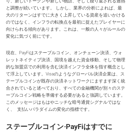
り、新しいトークンや新しい物語、そして繰り返される過熱
と調整が続いています。 しかし、業界の分析によれば、最
大のリターンはすでに大きく上昇している資産を追いかける
のではなく、インフラの転換点を最初に捉えたプレイヤーに
向けられる傾向があります。これは、一般の人々がルールの
変化に気づく前にです。
現在、PayFiはステーブルコイン、オンチェーン決済、ウォ
レットネイティブ決済、国境を越えた資金移動、そして物理
的な加盟店での利用を含む決済インフラ全体を指す概念とし
て浮上しています。Visaのようなグローバル決済企業は、ス
テーブルコインが既存の決済ネットワークにますます深く統
合されていると述べており、すべての金融機関が別々のステ
ーブルコイン戦略を準備する必要があると強調しています。
このメッセージはもはやニッチな暗号通貨シグナルではな
く、 支払いパラダイムの変化の指標です。
ステーブルコイン
·PayFi
は
すでに