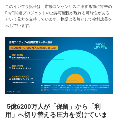
このインフラ拡張は、市場コンセンサスに達する前に将来の
PayFi関連プロジェクトの上昇可能性が現れる可能性がある
という見方を支持しています。物語は依然として複利成長を
示しています。
5
億
6200
万人
が
「保留」
から
「利
用」
へ
切
り
替
える
圧力
を
受
けていま