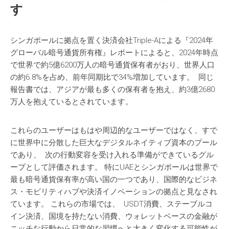
す
シンガポールに拠点を置く決済会社Triple-Aによる『2024年
グローバル暗号通貨所有権』レポートによると、2024年時点
で世界で約5億6200万人の暗号通貨保有者がおり、世界人口
の約6.8%を占め、前年同期比で34%増加しています。 同じ
報告書では、アジアが最も多くの保有者を抱え、約3億2680
万人を抱えているとされています。
これらのユーザーはもはや周辺的なユーザーではなく、すで
に世界中に分散した巨大なデジタルネイティブ資本のプール
であり、 次の行動変容を受け入れる準備ができているグル
ープとして評価されます。 特にUAEとシンガポールは世界で
最も暗号通貨保有率が高い国の一つであり、国際的なビジネ
ス・モビリティハブや決済イノベーションの拠点と見なされ
ています。 これらの市場では、 USDT消費、ステーブルコ
イン決済、国境を持たない消費、ウォレットベースの金融が
ニッチな行動から日常的な習慣へと大きく変化する可能性が