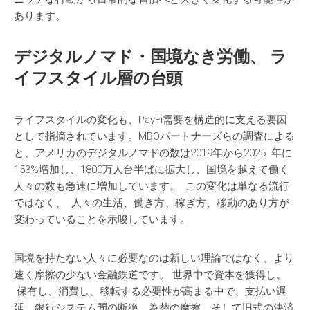
あります。
デジタルノマド
・
国境
なき
労働
、
ラ
イフスタイル
層
の
台頭
ライフスタイルの変化も、PayFi需要を構造的に支える要因
として指摘されています。MBOパートナーズらの調査による
と、アメリカのデジタルノマドの数は2019年から2025 年に
153%増加し、1800万人台半ばに拡大し、国境を越えて働く
人々の数も急速に増加しています。 この変化は単なる流行
ではなく、 人々の生活、働き方、稼ぎ方、移動のあり方が
変わっていることを示唆しています。
国境を持たない人々に必要なのは新しい理論ではなく、より
速く摩擦の少ない金融鉄道です。 世界中で資本を獲得し、
保有し、消費し、移転する必要性が高まる中で、支払い遅
延、銀行システム間の断絶、為替の摩擦、そして旧式の決済