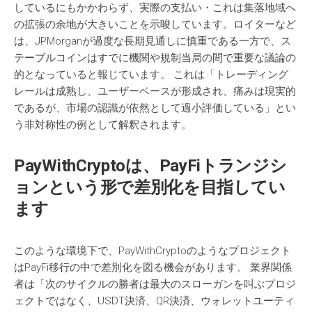
しているにもかかわらず、実際の支払い・これは集落地域へ
の拡張の余地が大きいことを示唆しています。ロイターなど
は、JPMorganが過度な長期見通しに慎重である一方で、ス
テーブルコインはすでに機関や規制当局の間で重要な議論の
的となっていると報じています。 これは「トレーディング
レールは成熟し、ユーザーベースが形成され、痛みは現実的
であるが、市場の認識が依然として過小評価している」とい
う非対称性の例として解釈されます。
PayWithCrypto
は
、
PayFiトランジシ
ョンという形で差別化を目指してい
ます
このような環境下で、PayWithCryptoのようなプロジェクト
はPayFi移行の中で差別化を図る機会があります。 業界関係
者は「次のサイクルの勝者は最大のスローガンを叫ぶプロジ
ェクトではなく、USDT決済、QR決済、ウォレットユーティ