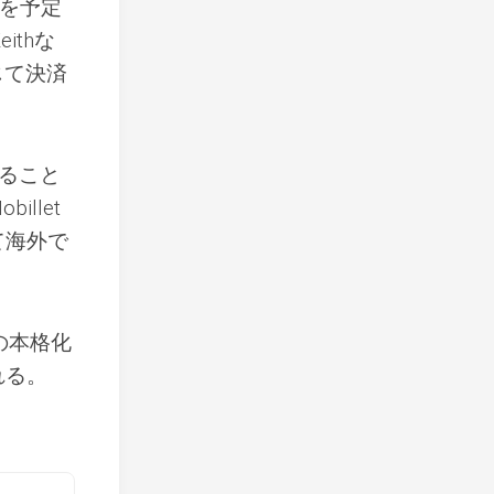
出を予定
ithな
じて決済
すること
llet
て海外で
の本格化
れる。