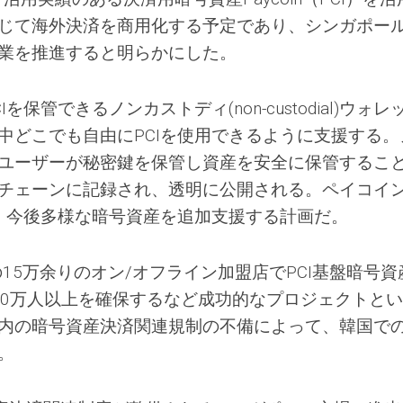
じて海外決済を商用化する予定であり、シンガポー
業を推進すると明らかにした。
保管できるノンカストディ(non-custodial)ウォ
中どこでも自由にPCIを使用できるように支援する。
ユーザーが秘密鍵を保管し資産を安全に保管するこ
チェーンに記録され、透明に公開される。ペイコイ
に、今後多様な暗号資産を追加支援する計画だ。
の15万余りのオン/オフライン加盟店でPCI基盤暗号資
20万人以上を確保するなど成功的なプロジェクトと
内の暗号資産決済関連規制の不備によって、韓国で
。