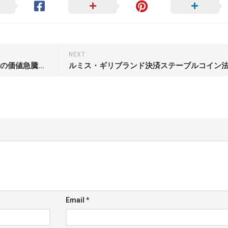
NEXT
ビットコインの半減期を理解する: その価値急騰の背後にある理由
Email
*