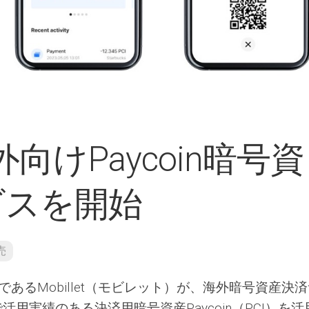
海外向けPaycoin暗号資
ビスを開始
売
あるMobillet（モビレット）が、海外暗号資産決
で活用実績のある決済用暗号資産Paycoin（PCI）を