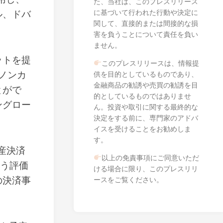
た、当社は、このプレスリリース
に基づいて行われた行動や決定に
ル、ドバ
関して、直接的または間接的な損
害を負うことについて責任を負い
ません。
レットを提
このプレスリリースは、情報提
ノンカ
供を目的としているものであり、
金融商品の勧誘や売買の勧誘を目
とがで
的としているものではありませ
ングロー
ん。投資や取引に関する最終的な
決定をする前に、専門家のアドバ
イスを受けることをお勧めしま
す。
産決済
以上の免責事項にご同意いただ
いう評価
ける場合に限り、このプレスリリ
の決済事
ースをご覧ください。