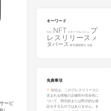
キーワード
NFT
プ
DAO
ステーブルコイン
レスリリース
メ
タバース
暗号通貨取引
法条
免責事項
当社は、このプレスリリースに
含まれる情報の正確性や完全性に
ついて、明示的または黙示的な保
済サービ
証をするものではありません。ま
活用し、