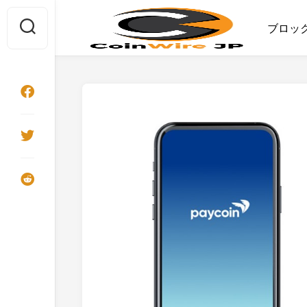
Skip
to
ブロッ
content