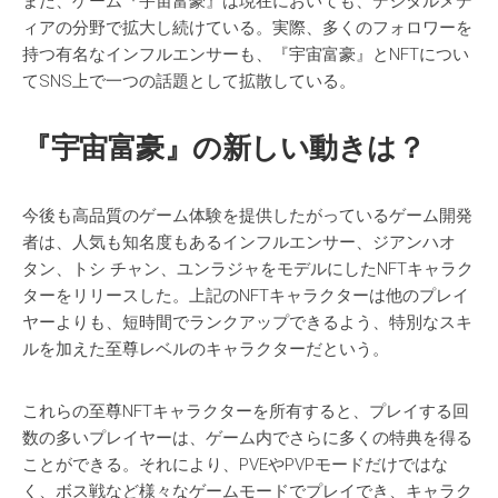
また、ゲーム『宇宙富豪』は現在においても、デジタルメデ
ィアの分野で拡大し続けている。実際、多くのフォロワーを
持つ有名なインフルエンサーも、『宇宙富豪』とNFTについ
てSNS上で一つの話題として拡散している。
『宇宙富豪』の新しい動きは
？
今後も高品質のゲーム体験を提供したがっているゲーム開発
者は、人気も知名度もあるインフルエンサー、ジアンハオ
タン、トシ チャン、ユンラジャをモデルにしたNFTキャラク
ターをリリースした。上記のNFTキャラクターは他のプレイ
ヤーよりも、短時間でランクアップできるよう、特別なスキ
ルを加えた至尊レベルのキャラクターだという。
これらの至尊NFTキャラクターを所有すると、プレイする回
数の多いプレイヤーは、ゲーム内でさらに多くの特典を得る
ことができる。それにより、PVEやPVPモードだけではな
く、ボス戦など様々なゲームモードでプレイでき、キャラク