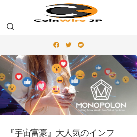
Skip
to
content
『宇宙富豪』大人気のインフ